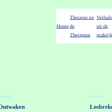
Therapie en
Verhal
Home
de
uit de
Therapeut
praktij
ublicaties
Publicaties
Ontwaken
Losbreke