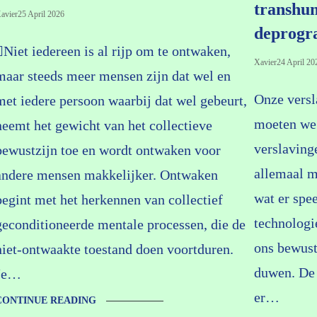
transhum
avier
25 April 2026
deprogr
Niet iedereen is al rijp om te ontwaken,
Xavier
24 April 20
maar steeds meer mensen zijn dat wel en
Onze versl
met iedere persoon waarbij dat wel gebeurt,
moeten we 
neemt het gewicht van het collectieve
verslaving
bewustzijn toe en wordt ontwaken voor
allemaal m
andere mensen makkelijker. Ontwaken
wat er spe
begint met het herkennen van collectief
technologi
geconditioneerde mentale processen, die de
ons bewust
niet-ontwaakte toestand doen voortduren.
duwen. De 
Je…
er…
CONTINUE READING