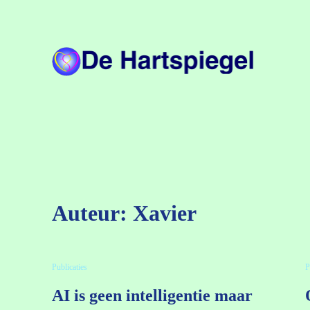
Ga
naar
de
inhoud
Auteur:
Xavier
Publicaties
P
AI is geen intelligentie maar