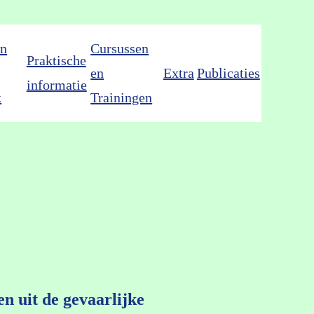
en
Cursussen
Praktische
en
Extra
Publicaties
informatie
k
Trainingen
n uit de gevaarlijke